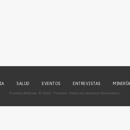
IA
SALUD
EVENTOS
ENTREVISTAS
MINERÍ
Frontera Noticias. © 2026 - Frontera. Todos los derechos Reservados.