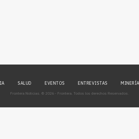
IA
SALUD
EVENTOS
ENTREVISTAS
MINERÍ
Frontera Noticias. © 2026 - Frontera. Todos los derechos Reservados.