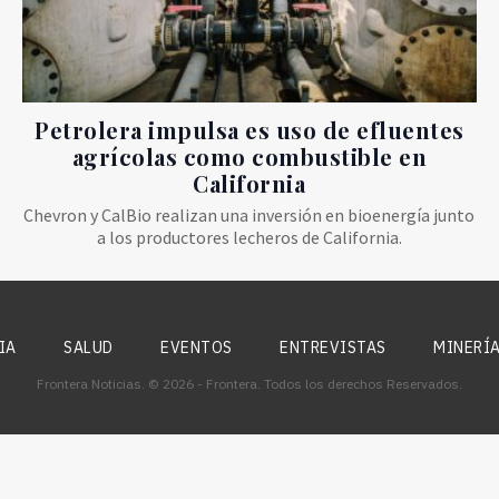
Petrolera impulsa es uso de efluentes
agrícolas como combustible en
California
Chevron y CalBio realizan una inversión en bioenergía junto
a los productores lecheros de California.
IA
SALUD
EVENTOS
ENTREVISTAS
MINERÍ
Frontera Noticias. © 2026 - Frontera. Todos los derechos Reservados.