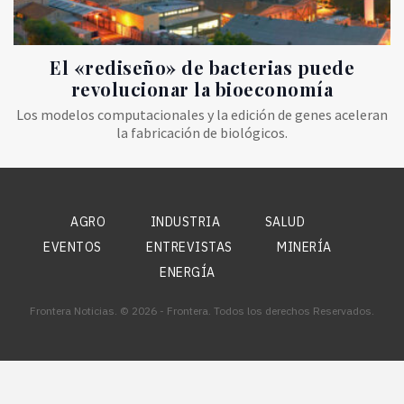
El «rediseño» de bacterias puede
revolucionar la bioeconomía
Los modelos computacionales y la edición de genes aceleran
la fabricación de biológicos.
AGRO
INDUSTRIA
SALUD
EVENTOS
ENTREVISTAS
MINERÍA
ENERGÍA
Frontera Noticias. © 2026 - Frontera. Todos los derechos Reservados.