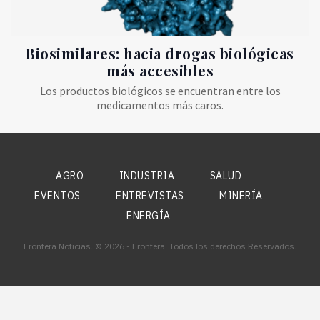
Biosimilares: hacia drogas biológicas
más accesibles
Los productos biológicos se encuentran entre los
medicamentos más caros.
AGRO
INDUSTRIA
SALUD
EVENTOS
ENTREVISTAS
MINERÍA
ENERGÍA
Frontera Noticias. © 2026 - Frontera. Todos los derechos Reservados.