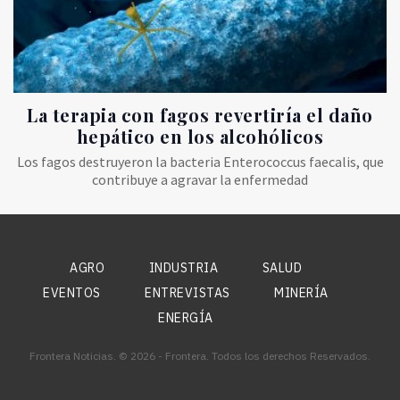
La terapia con fagos revertiría el daño
hepático en los alcohólicos
Los fagos destruyeron la bacteria Enterococcus faecalis, que
contribuye a agravar la enfermedad
AGRO
INDUSTRIA
SALUD
EVENTOS
ENTREVISTAS
MINERÍA
ENERGÍA
Frontera Noticias. © 2026 - Frontera. Todos los derechos Reservados.