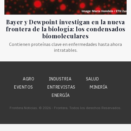
Bayer y Dewpoint investigan en la nueva
frontera de la biología: los condensados
biomoleculares
Contienen proteínas clave en enfermedades hasta ahora
intratables.
AGRO
INDUSTRIA
SALUD
EVENTOS
ENTREVISTAS
MINERÍA
ENERGÍA
Frontera Noticias. © 2026 - Frontera. Todos los derechos Reservados.