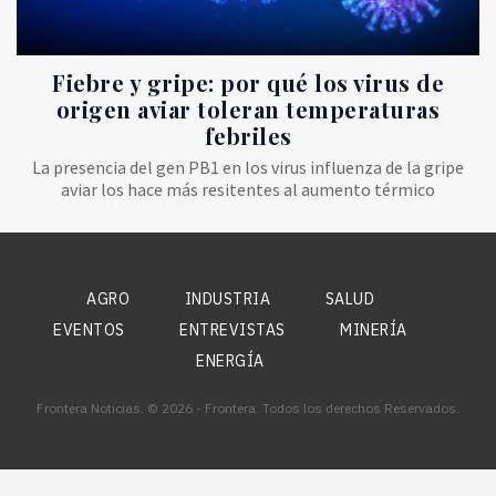
Fiebre y gripe: por qué los virus de
origen aviar toleran temperaturas
febriles
La presencia del gen PB1 en los virus influenza de la gripe
aviar los hace más resitentes al aumento térmico
AGRO
INDUSTRIA
SALUD
EVENTOS
ENTREVISTAS
MINERÍA
ENERGÍA
Frontera Noticias. © 2026 - Frontera. Todos los derechos Reservados.