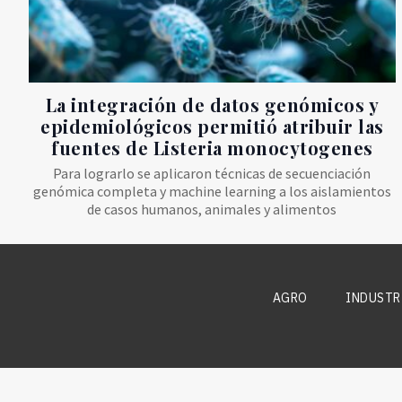
La integración de datos genómicos y
epidemiológicos permitió atribuir las
fuentes de Listeria monocytogenes
Para lograrlo se aplicaron técnicas de secuenciación
genómica completa y machine learning a los aislamientos
de casos humanos, animales y alimentos
AGRO
INDUSTR