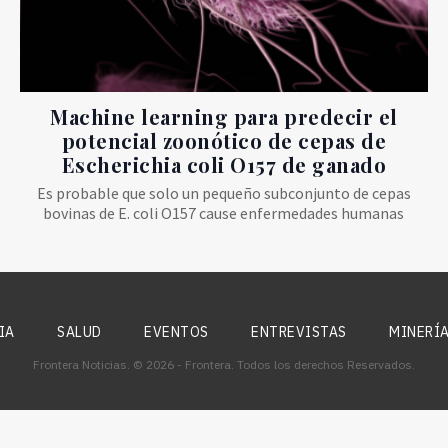
Machine learning para predecir el
potencial zoonótico de cepas de
Escherichia coli O157 de ganado
Es probable que solo un pequeño subconjunto de cepas
bovinas de E. coli O157 cause enfermedades humanas
IA
SALUD
EVENTOS
ENTREVISTAS
MINERÍ
Frontera Noticias. © 2026 - Frontera. Todos los derechos Reservados.