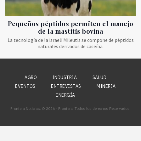
Pequeños péptidos permiten el manejo
de la mastitis bovina
La tecnología de la israelí Mileutis se compone de péptidos
naturales derivados de caseína.
AGRO
INDUSTRIA
SALUD
EVENTOS
ENTREVISTAS
MINERÍA
ENERGÍA
Frontera Noticias. © 2026 - Frontera. Todos los derechos Reservados.