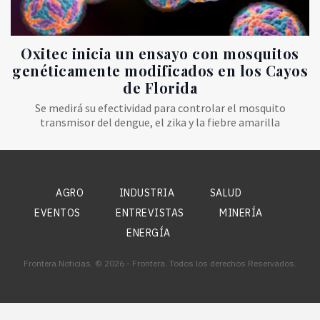
Oxitec inicia un ensayo con mosquitos
genéticamente modificados en los Cayos
de Florida
Se medirá su efectividad para controlar el mosquito
transmisor del dengue, el zika y la fiebre amarilla
AGRO
INDUSTRIA
SALUD
EVENTOS
ENTREVISTAS
MINERÍA
ENERGÍA
Frontera Noticias. © 2026 - Frontera. Todos los derechos Reservados.