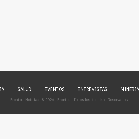
IA
SALUD
EVENTOS
ENTREVISTAS
MINERÍ
Frontera Noticias. © 2026 - Frontera. Todos los derechos Reservados.