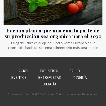
Europa planea que una cuarta parte de
su producción sea orgánica para el 2030
La agricultura es el eje del Pacto Verde Europeo en la
transición hacia un sistema alimentario más sostenible.
AGRO
INDUSTRIA
SALUD
EVENTOS
ENTREVISTAS
MINERÍA
ENERGÍA
Frontera Noticias. © 2026 - Frontera. Todos los derechos Reservados.