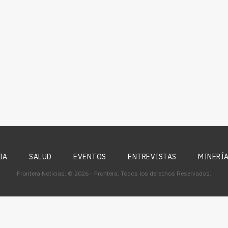
IA
SALUD
EVENTOS
ENTREVISTAS
MINERÍ
Frontera Noticias. © 2026 - Frontera. Todos los derechos Reservados.