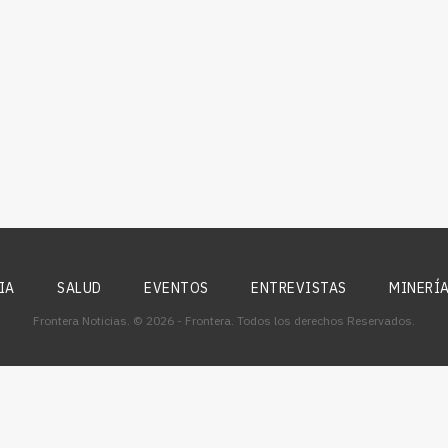
IA
SALUD
EVENTOS
ENTREVISTAS
MINERÍ
Frontera Noticias. © 2026 - Frontera. Todos los derechos Reservados.