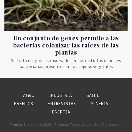
Un conjunto de genes permite a las
bacterias colonizar las raíces de las
plantas
Se trata de genes conservados en las distintas especies
bacterianas presentes en los tejidos vegetales
AGRO
INDUSTRIA
SALUD
EVENTOS
ENTREVISTAS
MINERÍA
ENERGÍA
Frontera Noticias. © 2026 - Frontera. Todos los derechos Reservados.