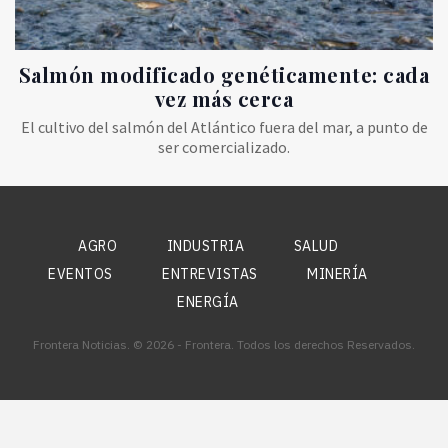
Salmón modificado genéticamente: cada
vez más cerca
El cultivo del salmón del Atlántico fuera del mar, a punto de
ser comercializado.
AGRO
INDUSTRIA
SALUD
EVENTOS
ENTREVISTAS
MINERÍA
ENERGÍA
Frontera Noticias. © 2026 - Frontera. Todos los derechos Reservados.