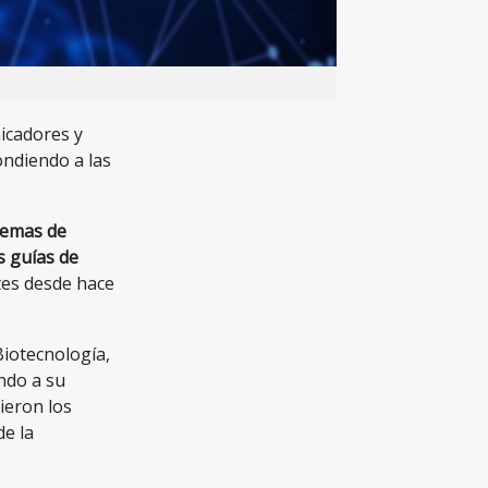
icadores y
ondiendo a las
temas de
s guías de
tes desde hace
Biotecnología,
ndo a su
ieron los
e la