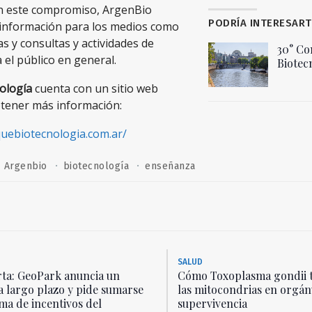
n este compromiso, ArgenBio
PODRÍA INTERESART
información para los medios como
as y consultas y actividades de
30° Co
 el público en general.
Biotec
nología
cuenta con un sitio web
tener más información:
uebiotecnologia.com.ar/
·
·
Argenbio
biotecnología
enseñanza
SALUD
ta: GeoPark anuncia un
Cómo Toxoplasma gondii 
a largo plazo y pide sumarse
las mitocondrias en orgán
ma de incentivos del
supervivencia