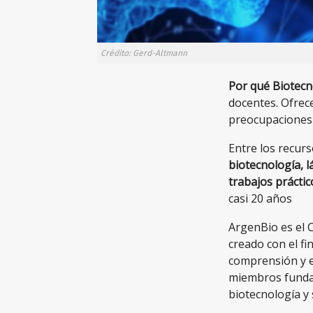
Crédito: Gerd-Altmann
Por qué Biotecn
docentes. Ofrec
preocupaciones 
Entre los recur
biotecnología, l
trabajos práctic
casi 20 años
ArgenBio es el C
creado con el fi
comprensión y e
miembros fundad
biotecnología y 