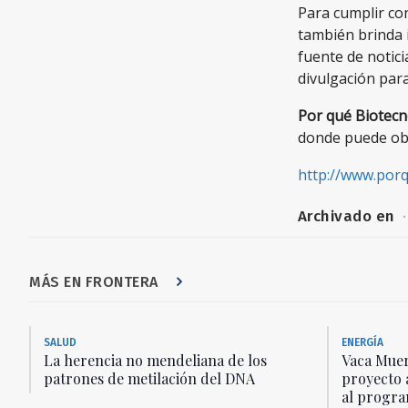
Para cumplir co
también brinda 
fuente de notici
divulgación para
Por qué Biotec
donde puede ob
http://www.porq
Archivado en
·
MÁS EN FRONTERA
SALUD
ENERGÍA
La herencia no mendeliana de los
Vaca Muer
patrones de metilación del DNA
proyecto 
al progra