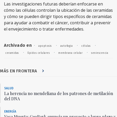
Las investigaciones futuras deberían enfocarse en
cómo las células controlan la ubicación de las ceramidas
y cómo se pueden dirigir tipos específicos de ceramidas
para ayudar a combatir el cáncer, contribuir a prevenir
el envejecimiento o tratar enfermedades.
Archivado en
·
·
·
·
apoptosis
autofagia
células
·
·
·
ceramidas
lípidos celulares
membrana celular
seniescencia
MÁS EN FRONTERA
SALUD
La herencia no mendeliana de los patrones de metilación
del DNA
ENERGÍA
Vaca Muerta: GeoPark anuncia un proyecto a largo plazo y