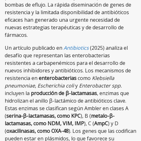
bombas de eflujo. La rápida diseminación de genes de
resistencia y la limitada disponibilidad de antibióticos
eficaces han generado una urgente necesidad de
nuevas estrategias terapéuticas y de desarrollo de
fármacos.
Un artículo publicado en
Antibiotics
(2025) analiza el
desafío que representan las enterobacterias
resistentes a carbapenémicos para el desarrollo de
nuevos inhibidores y antibióticos. Los mecanismos de
resistencia en
enterobacterias
como
Klebsiella
pneumoniae
,
Escherichia coli
y
Enterobacter spp.
incluyen la
producción de β-lactamasas
, enzimas que
hidrolizan el anillo β-lactámico de antibióticos clave.
Estas enzimas se clasifican según Ambler en clases A
(
serina-β-lactamasas, como KPC
), B (
metalo-β-
lactamasas, como NDM, VIM, IMP
), C (
AmpC
) y D
(
oxacilinasas, como OXA-48
). Los genes que las codifican
pueden estar en plásmidos, lo que favorece su