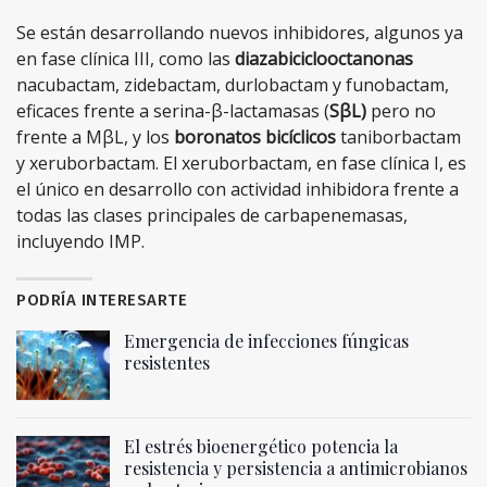
Se están desarrollando nuevos inhibidores, algunos ya
en fase clínica III, como las
diazabiciclooctanonas
nacubactam, zidebactam, durlobactam y funobactam,
eficaces frente a serina-β-lactamasas (
SβL)
pero no
frente a MβL, y los
boronatos bicíclicos
taniborbactam
y xeruborbactam. El xeruborbactam, en fase clínica I, es
el único en desarrollo con actividad inhibidora frente a
todas las clases principales de carbapenemasas,
incluyendo IMP.
PODRÍA INTERESARTE
Emergencia de infecciones fúngicas
resistentes
El estrés bioenergético potencia la
resistencia y persistencia a antimicrobianos