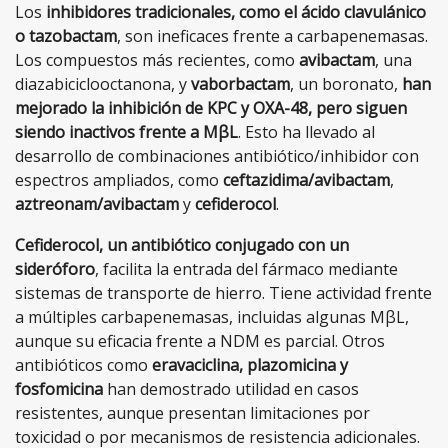
Los
inhibidores tradicionales, como el ácido clavulánico
o tazobactam
, son ineficaces frente a carbapenemasas.
Los compuestos más recientes, como
avibactam
, una
diazabiciclooctanona, y
vaborbactam
, un boronato,
han
mejorado la inhibición de KPC y OXA-48, pero siguen
siendo inactivos frente a MβL
. Esto ha llevado al
desarrollo de combinaciones antibiótico/inhibidor con
espectros ampliados, como
ceftazidima/avibactam
,
aztreonam/avibactam
y
cefiderocol
.
Cefiderocol, un antibiótico conjugado con un
sideróforo
, facilita la entrada del fármaco mediante
sistemas de transporte de hierro. Tiene actividad frente
a múltiples carbapenemasas, incluidas algunas MβL,
aunque su eficacia frente a NDM es parcial. Otros
antibióticos como
eravaciclina, plazomicina y
fosfomicina
han demostrado utilidad en casos
resistentes, aunque presentan limitaciones por
toxicidad o por mecanismos de resistencia adicionales.