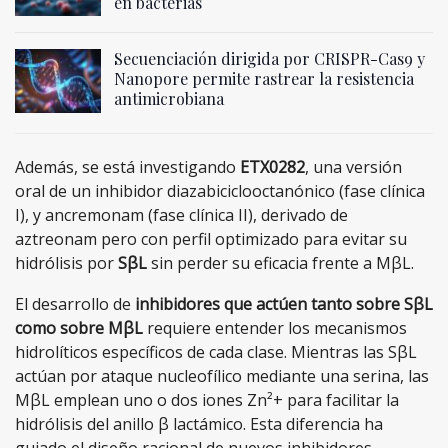
en bacterias
Secuenciación dirigida por CRISPR-Cas9 y
Nanopore permite rastrear la resistencia
antimicrobiana
Además, se está investigando
ETX0282
, una versión
oral de un inhibidor diazabiciclooctanónico (fase clínica
I), y ancremonam (fase clínica II), derivado de
aztreonam pero con perfil optimizado para evitar su
hidrólisis por
SβL
sin perder su eficacia frente a MβL.
El desarrollo de
inhibidores que actúen tanto sobre SβL
como sobre MβL
requiere entender los mecanismos
hidrolíticos específicos de cada clase. Mientras las SβL
actúan por ataque nucleofílico mediante una serina, las
MβL emplean uno o dos iones Zn²+ para facilitar la
hidrólisis del anillo β lactámico. Esta diferencia ha
guiado el diseño racional de nuevos inhibidores,