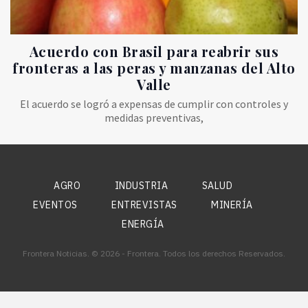
Acuerdo con Brasil para reabrir sus
fronteras a las peras y manzanas del Alto
Valle
El acuerdo se logró a expensas de cumplir con controles y
medidas preventivas,
AGRO
INDUSTRIA
SALUD
EVENTOS
ENTREVISTAS
MINERÍA
ENERGÍA
Frontera Noticias. © 2026 - Frontera. Todos los derechos Reservados.