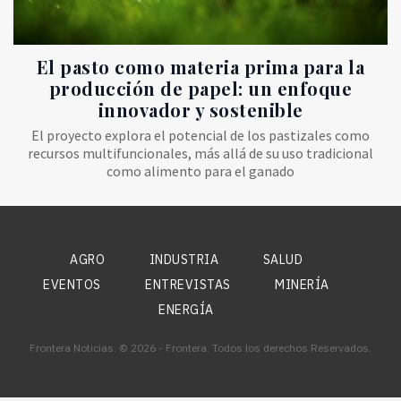
El pasto como materia prima para la
producción de papel: un enfoque
innovador y sostenible
El proyecto explora el potencial de los pastizales como
recursos multifuncionales, más allá de su uso tradicional
como alimento para el ganado
AGRO
INDUSTRIA
SALUD
EVENTOS
ENTREVISTAS
MINERÍA
ENERGÍA
Frontera Noticias. © 2026 - Frontera. Todos los derechos Reservados.