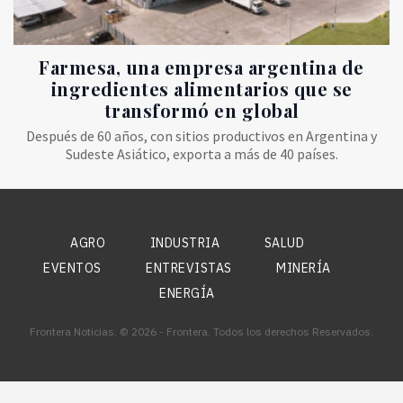
Farmesa, una empresa argentina de
ingredientes alimentarios que se
transformó en global
Después de 60 años, con sitios productivos en Argentina y
Sudeste Asiático, exporta a más de 40 países.
AGRO
INDUSTRIA
SALUD
EVENTOS
ENTREVISTAS
MINERÍA
ENERGÍA
Frontera Noticias. © 2026 - Frontera. Todos los derechos Reservados.