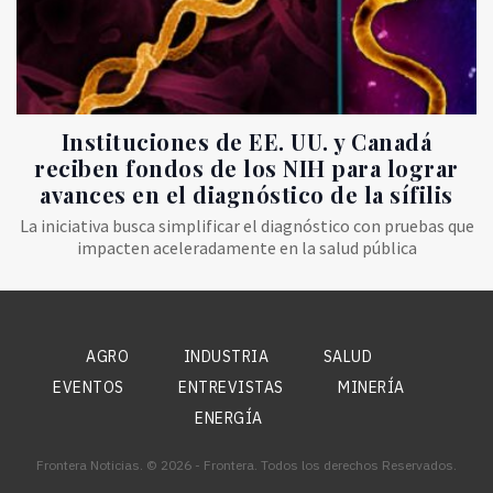
Instituciones de EE. UU. y Canadá
reciben fondos de los NIH para lograr
avances en el diagnóstico de la sífilis
La iniciativa busca simplificar el diagnóstico con pruebas que
impacten aceleradamente en la salud pública
AGRO
INDUSTRIA
SALUD
EVENTOS
ENTREVISTAS
MINERÍA
ENERGÍA
Frontera Noticias. © 2026 - Frontera. Todos los derechos Reservados.