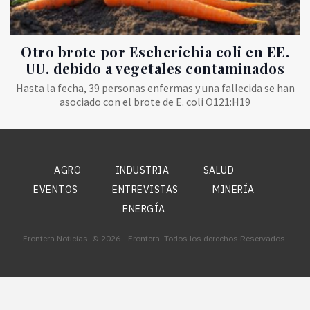
Otro brote por Escherichia coli en EE.
UU. debido a vegetales contaminados
Hasta la fecha, 39 personas enfermas y una fallecida se han
asociado con el brote de E. coli O121:H19
AGRO
INDUSTRIA
SALUD
EVENTOS
ENTREVISTAS
MINERÍA
ENERGÍA
Frontera Noticias. © 2026 - Frontera. Todos los derechos Reservados.