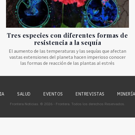
Tres especies con diferentes formas de
resistencia a la sequía
El aumento de las temperaturas y las sequías que afectan
vastas extensiones del planeta hacen imperioso conocer
las formas de reacción de las plantas al estrés
IA
SALUD
EVENTOS
ENTREVISTAS
MINERÍ
Frontera Noticias. © 2026 - Frontera. Todos los derechos Reservados.