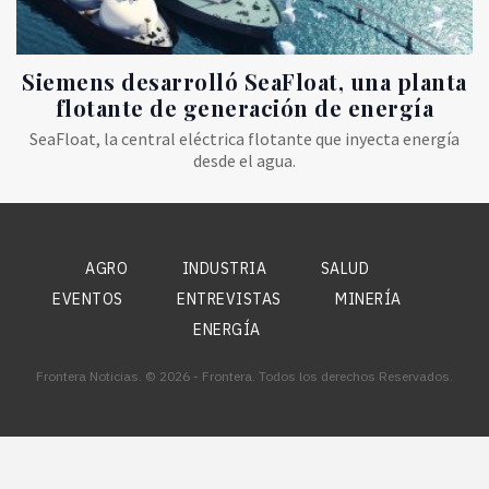
Siemens desarrolló SeaFloat, una planta
flotante de generación de energía
SeaFloat, la central eléctrica flotante que inyecta energía
desde el agua.
AGRO
INDUSTRIA
SALUD
EVENTOS
ENTREVISTAS
MINERÍA
ENERGÍA
Frontera Noticias. © 2026 - Frontera. Todos los derechos Reservados.