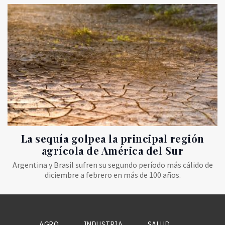
La sequía golpea la principal región
agrícola de América del Sur
Argentina y Brasil sufren su segundo período más cálido de
diciembre a febrero en más de 100 años.
AGRO
INDUSTRIA
SALUD