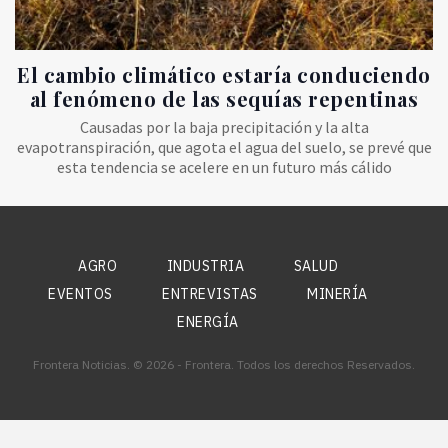
El cambio climático estaría conduciendo
al fenómeno de las sequías repentinas
Causadas ​​por la baja precipitación y la alta
evapotranspiración, que agota el agua del suelo, se prevé que
esta tendencia se acelere en un futuro más cálido
AGRO
INDUSTRIA
SALUD
EVENTOS
ENTREVISTAS
MINERÍA
ENERGÍA
Frontera Noticias. © 2026 - Frontera. Todos los derechos Reservados.