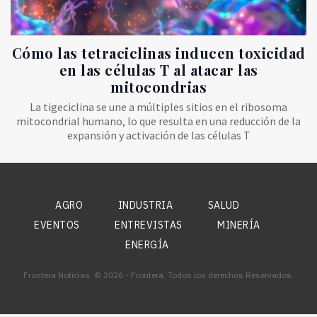
Cómo las tetraciclinas inducen toxicidad
en las células T al atacar las
mitocondrias
La tigeciclina se une a múltiples sitios en el ribosoma
mitocondrial humano, lo que resulta en una reducción de la
expansión y activación de las células T
AGRO
INDUSTRIA
SALUD
EVENTOS
ENTREVISTAS
MINERÍA
ENERGÍA
Frontera Noticias. © 2026 - Frontera. Todos los derechos Reservados.