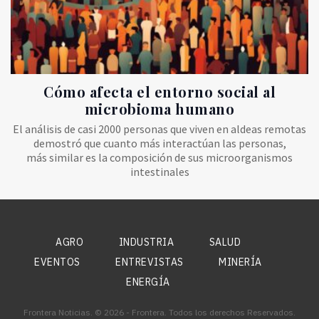
Cómo afecta el entorno social al
microbioma humano
El análisis de casi 2000 personas que viven en aldeas remotas
demostró que cuanto más interactúan las personas,
más similar es la composición de sus microorganismos
intestinales
AGRO
INDUSTRIA
SALUD
EVENTOS
ENTREVISTAS
MINERÍA
ENERGÍA
Frontera Noticias. © 2026 - Frontera. Todos los derechos Reservados.