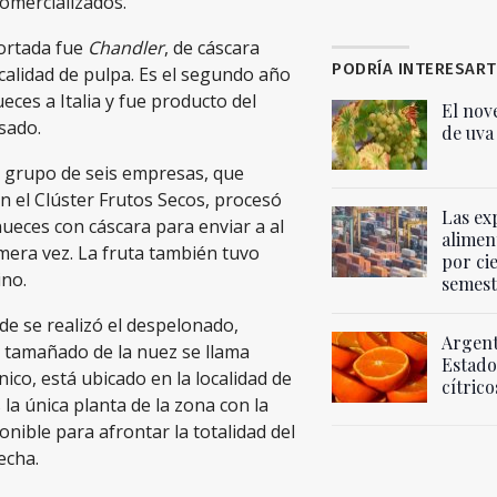
comercializados.
ortada fue
Chandler
, de cáscara
PODRÍA INTERESART
calidad de pulpa. Es el segundo año
ces a Italia y fue producto del
El nov
sado.
de uva
 grupo de seis empresas, que
n el Clúster Frutos Secos, procesó
Las ex
nueces con cáscara para enviar a al
alimen
mera vez. La fruta también tuvo
por ci
ino.
semest
e se realizó el despelonado,
Argent
y tamañado de la nuez se llama
Estado
co, está ubicado en la localidad de
cítrico
 la única planta de la zona con la
nible para afrontar la totalidad del
echa.