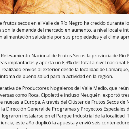
 frutos secos en el Valle de Río Negro ha crecido durante lo
 son la demanda del mercado en aumento, a nivel local e int
n alimentación saludable por sus propiedades y el clima apr
 Relevamiento Nacional de Frutos Secos la provincia de Río
as implantadas y aporta un 8,3% del total a nivel nacional. 
realizado envíos al exterior desde la localidad de Lamarque,
ntoma de buena salud para la actividad en la región.
erativa de Productores Nogaleros del Valle Medio, que reú
diversas como Roca, Cipoletti e incluso Neuquén, exportó tr
de nueces a Europa. A través del Clúster de Frutos Secos de
 la Dirección General de Programas y Proyectos Especiales d
 lograron instalarse en el Parque Industrial de la localidad. T
iencia, este año duplicó la apuesta y envió seis contenedore