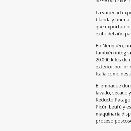
de 96.000 kilos 
La variedad exp
blanda y buena 
que exportan nue
éxito del año pa
En Neuquén, un
también integra
20.000 kilos de 
exterior por pri
Italia como dest
El empaque dond
lavado, secado 
Reducto Patagóni
Picún Leufú y es
maquinaria dispo
proceso poscos