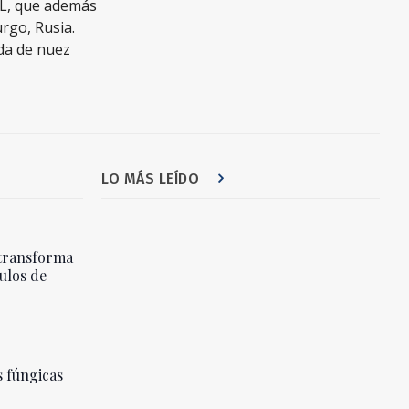
RL, que además
urgo, Rusia.
da de nuez
LO MÁS LEÍDO
transforma
ulos de
 fúngicas