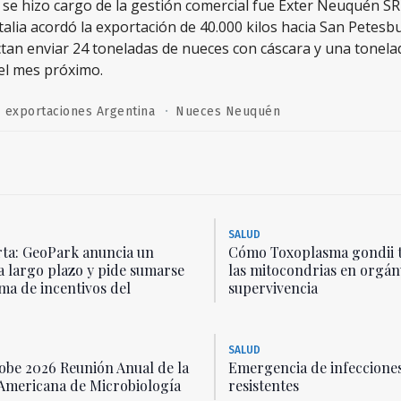
se hizo cargo de la gestión comercial fue Exter Neuquén S
Italia acordó la exportación de 40.000 kilos hacia San Petesb
an enviar 24 toneladas de nueces con cáscara y una tonela
 el mes próximo.
·
exportaciones Argentina
Nueces Neuquén
SALUD
ta: GeoPark anuncia un
Cómo Toxoplasma gondii 
a largo plazo y pide sumarse
las mitocondrias en orgán
ma de incentivos del
supervivencia
SALUD
be 2026 Reunión Anual de la
Emergencia de infecciones
Americana de Microbiología
resistentes