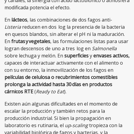
y canales; la sinergia con ácido lactobiónico o atmósfera
modificada potencia el efecto.
En
lácteos
, las combinaciones de dos fagos anti-
Listeria
reducen en dos log la presencia de la bacteria
en quesos blandos, sin alterar el pH ni la maduración.
En
frutas y vegetales
, las formulaciones listas para usar
logran descensos de uno a tres log en
Salmonella
sobre lechuga y melón. En
superficies
y
envases activos,
capaces de interactuar activamente con el alimento o
con su entorno,
la inmovilización de los fagos en
películas de celulosa o recubrimientos comestibles
prolonga la actividad hasta 30 días en productos
cárnicos RTE
(
Ready to Eat
).
Existen aún algunas dificultades en el momento de
escalar la producción y también retos para la
producción industrial. Si bien la propagación en
laboratorio es rutinaria, el
up‑scaling
tropieza con la
variabilidad biológica de fagos y bacterias, y la