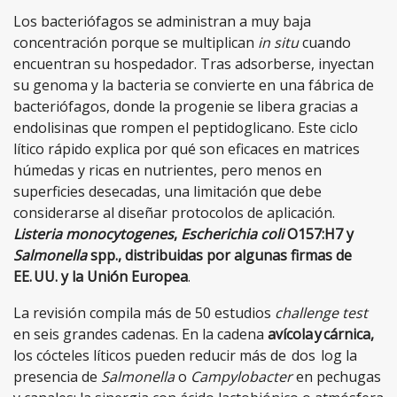
Los bacteriófagos se administran a muy baja
concentración porque se multiplican
in situ
cuando
encuentran su hospedador. Tras adsorberse, inyectan
su genoma y la bacteria se convierte en una fábrica de
bacteriófagos, donde la progenie se libera gracias a
endolisinas que rompen el peptidoglicano. Este ciclo
lítico rápido explica por qué son eficaces en matrices
húmedas y ricas en nutrientes, pero menos en
superficies desecadas, una limitación que debe
considerarse al diseñar protocolos de aplicación.
Listeria monocytogenes
,
Escherichia coli
O157:H7 y
Salmonella
spp., distribuidas por algunas firmas de
EE. UU. y la Unión Europea
.
La revisión compila más de 50 estudios
challenge test
en seis grandes cadenas. En la cadena
avícola y cárnica,
los cócteles líticos pueden reducir más de dos log la
presencia de
Salmonella
o
Campylobacter
en pechugas