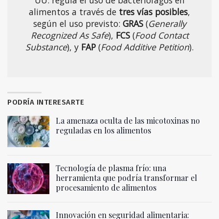
UU. regula el uso de bacteriófagos en
alimentos a través de
tres vías posibles
,
según el uso previsto:
GRAS
(
Generally
Recognized As Safe
),
FCS
(
Food Contact
Substance
), y
FAP
(
Food Additive Petition
).
PODRÍA INTERESARTE
La amenaza oculta de las micotoxinas no
reguladas en los alimentos
Tecnología de plasma frío: una
herramienta que podría transformar el
procesamiento de alimentos
Innovación en seguridad alimentaria: