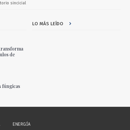
torio sincicial
LO MÁS LEÍDO
transforma
ulos de
 fúngicas
A
ENERGÍA