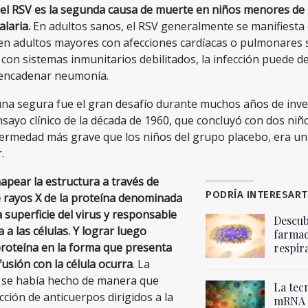
, el RSV es la segunda causa de muerte en niños menores de
alaria.
En adultos sanos, el RSV generalmente se manifiest
 en adultos mayores con afecciones cardíacas o pulmonares
con sistemas inmunitarios debilitados, la infección puede d
encadenar neumonía.
na segura fue el gran desafío durante muchos años de inves
nsayo clínico de la década de 1960, que concluyó con dos ni
rmedad más grave que los niños del grupo placebo, era un
.
apear la estructura a través de
PODRÍA INTERESART
e rayos X de la proteína denominada
a superficie del virus y responsable
Descub
 a las células. Y lograr luego
farmac
proteína en la forma que presenta
respira
fusión con la célula ocurra
. La
 se había hecho de manera que
La tec
cción de anticuerpos dirigidos a la
mRNA s