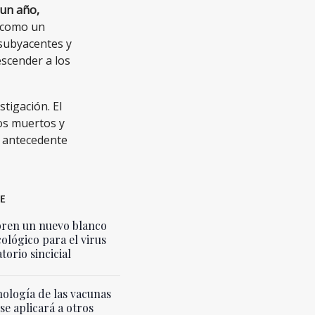
 un año,
a como un
 subyacentes y
escender a los
tigación. El
ños muertos y
 antecedente
E
ren un nuevo blanco
ológico para el virus
torio sincicial
nología de las vacunas
e aplicará a otros