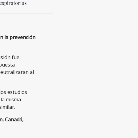
respiratorios
en la prevención
usión fue
puesta
eutralizaran al
los estudios
 la misma
imilar.
n, Canadá,