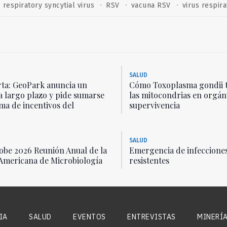
·
·
·
respiratory syncytial virus
RSV
vacuna RSV
virus respira
SALUD
ta: GeoPark anuncia un
Cómo Toxoplasma gondii 
a largo plazo y pide sumarse
las mitocondrias en orgán
ma de incentivos del
supervivencia
SALUD
be 2026 Reunión Anual de la
Emergencia de infecciones
Americana de Microbiología
resistentes
IA
SALUD
EVENTOS
ENTREVISTAS
MINERÍ