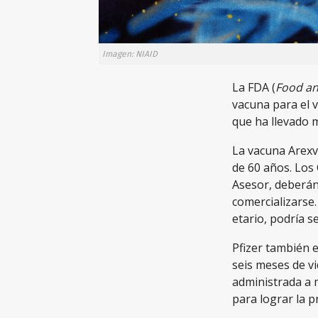
Imagen: NIAID
La FDA (
Food an
vacuna para el vi
que ha llevado 
La vacuna Arexv
de 60 años. Los
Asesor, deberá
comercializarse.
etario, podría 
Pfizer también 
seis meses de vi
administrada a 
para lograr la p