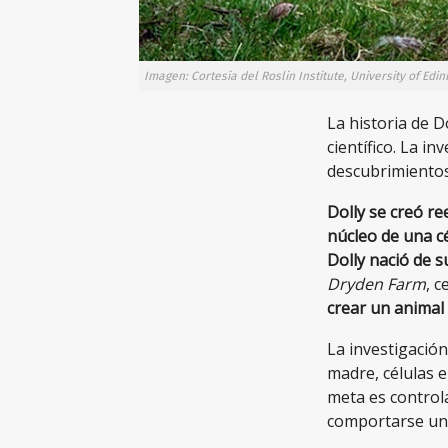
Imagen: Cortesía del Roslin Institute, University of Edi
La historia de D
científico. La i
descubrimientos
Dolly se creó r
núcleo de una cé
Dolly nació de 
Dryden Farm
, c
crear un animal
La investigació
madre, células 
meta es controla
comportarse una