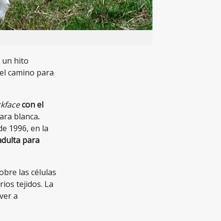
 un hito
 el camino para
ckface
con el
cara blanca
.
 de 1996, en la
adulta para
bre las células
os tejidos. La
ver a