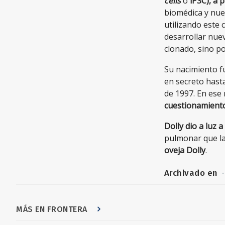
cells
o
iPSC), a p
biomédica y nue
utilizando este
desarrollar nue
clonado, sino p
Su nacimiento f
en secreto hasta
de 1997. En es
cuestionamiento
Dolly dio a luz 
pulmonar que la 
oveja Dolly
.
Archivado en
·
MÁS EN FRONTERA