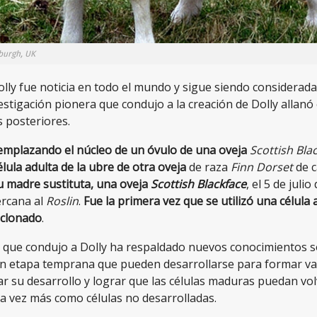
nburgh, UK
olly fue noticia en todo el mundo y sigue siendo considerada
nvestigación pionera que condujo a la creación de Dolly allanó
 posteriores.
eemplazando el núcleo de un óvulo de una oveja
Scottish Bla
lula adulta de la ubre de otra oveja
de raza
Finn Dorset
de 
su madre sustituta, una oveja
Scottish Blackface
, el 5 de julio
ercana al
Roslin
.
Fue la primera vez que se utilizó una célula 
 clonado
.
n que condujo a Dolly ha respaldado nuevos conocimientos so
en etapa temprana que pueden desarrollarse para formar vari
r su desarrollo y lograr que las células maduras puedan vol
 vez más como células no desarrolladas.