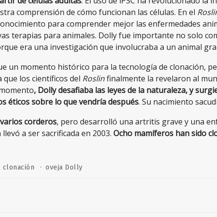
artir de células adultas
. El uso de iPSC ha revolucionado la i
stra comprensión de cómo funcionan las células. En el
Rosli
 conocimiento para comprender mejor las enfermedades ani
vas terapias para animales.
Dolly fue importante no solo c
orque era una investigación que involucraba a un animal gra
ue un momento histórico para la tecnología de clonación, 
 que los científicos del
Roslin
finalmente la revelaron al mu
e momento
, Dolly desafiaba las leyes de la naturaleza, y surg
s éticos sobre lo que vendría después
. Su nacimiento sacud
a varios corderos
, pero desarrolló una artritis grave y una 
llevó a ser sacrificada en 2003.
Ocho mamíferos han sido cl
·
clonación
oveja Dolly