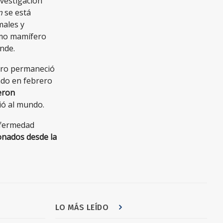
nvestigación
n
se está
males y
omo mamífero
nde.
pero permaneció
ndo en febrero
ieron
ió al mundo.
enfermedad
onados desde la
LO MÁS LEÍDO