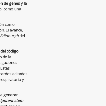
n de genes y la
mo, como una
ión como
n. El avance,
f Edinburgh
del
 del código
s de la
tigaciones
 Estas
cerdos editados
respiratorio y
ra
generar
ripotent stem