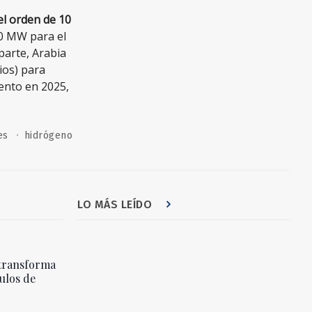
l orden de 10
0 MW para el
 parte, Arabia
ios) para
ento en 2025,
·
es
hidrógeno
LO MÁS LEÍDO
transforma
ulos de