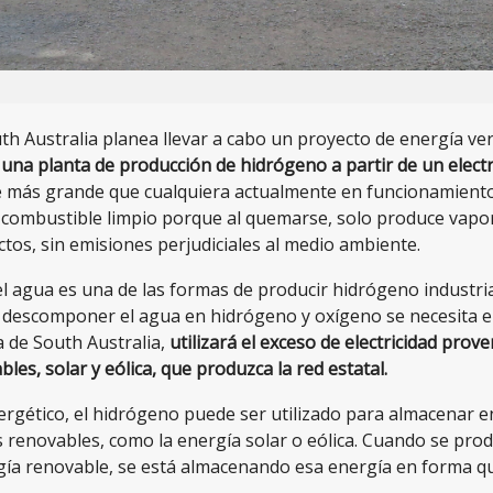
th Australia planea llevar a cabo un proyecto de energía ve
e
una planta de producción de hidrógeno a partir de un elect
 más grande que cualquiera actualmente en funcionamiento
 combustible limpio porque al quemarse, solo produce vapor
os, sin emisiones perjudiciales al medio ambiente.
del agua es una de las formas de producir hidrógeno industr
 descomponer el agua en hidrógeno y oxígeno se necesita ele
a de South Australia,
utilizará el exceso de electricidad prov
les, solar y eólica, que produzca la red estatal.
rgético, el hidrógeno puede ser utilizado para almacenar e
s renovables, como la energía solar o eólica. Cuando se pr
rgía renovable, se está almacenando esa energía en forma qu