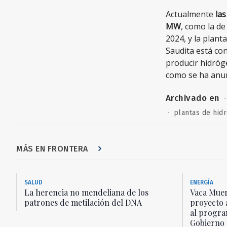
Actualmente
la
MW
, como la d
2024, y la plant
Saudita está co
producir hidróg
como se ha anunc
Archivado en
·
·
plantas de hid
MÁS EN FRONTERA
SALUD
ENERGÍA
La herencia no mendeliana de los
Vaca Muer
patrones de metilación del DNA
proyecto 
al progra
Gobierno