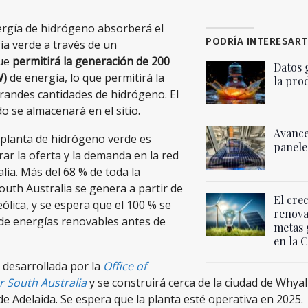
ergía de hidrógeno absorberá el
PODRÍA INTERESART
ía verde a través de un
ue
permitirá la generación de 200
Datos 
W)
de energía, lo que permitirá la
la pro
randes cantidades de hidrógeno. El
 se almacenará en el sitio.
Avance
a planta de hidrógeno verde es
panele
rar la oferta y la demanda en la red
alia. Más del 68 % de toda la
South Australia se genera a partir de
El cre
eólica, y se espera que el 100 % se
renova
 de energías renovables antes de
metas 
en la 
 desarrollada por la
Office of
 South Australia
y se construirá cerca de la ciudad de Whyal
e Adelaida. Se espera que la planta esté operativa en 2025.