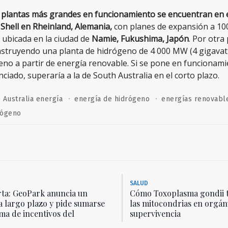
s plantas más grandes en funcionamiento se encuentran en e
e
Shell en Rheinland, Alemania,
con planes de expansión a 10
a ubicada en la ciudad de
Namie, Fukushima, Japón
. Por otra
nstruyendo una planta de hidrógeno de 4 000 MW (4 gigavat
eno a partir de energía renovable. Si se pone en funcionami
iado, superaría a la de South Australia en el corto plazo.
·
·
Australia energía
energía de hidrógeno
energías renovabl
rógeno
SALUD
ta: GeoPark anuncia un
Cómo Toxoplasma gondii 
a largo plazo y pide sumarse
las mitocondrias en orgán
ma de incentivos del
supervivencia