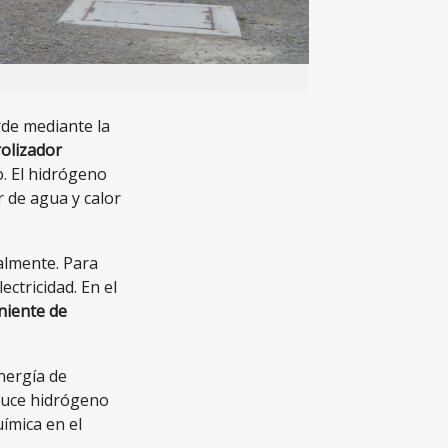
rde mediante la
rolizador
. El hidrógeno
 de agua y calor
ialmente. Para
ctricidad. En el
eniente de
nergía de
oduce hidrógeno
ímica en el