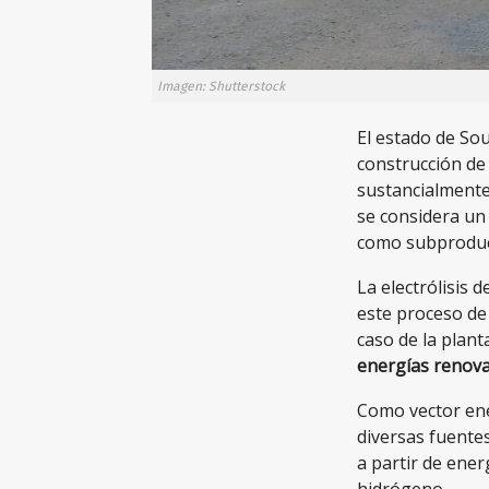
Imagen: Shutterstock
El estado de Sou
construcción d
sustancialmente
se considera un
como subproduct
La electrólisis 
este proceso de
caso de la plant
energías renovab
Como vector ene
diversas fuente
a partir de ene
hidrógeno.